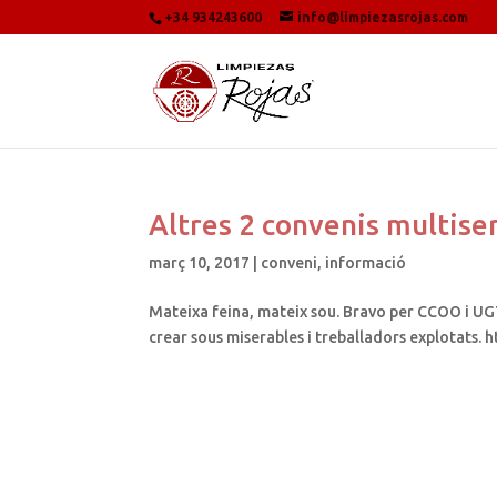
+34 934243600
info@limpiezasrojas.com
Altres 2 convenis multiser
març 10, 2017
|
conveni
,
informació
Mateixa feina, mateix sou. Bravo per CCOO i UG
crear sous miserables i treballadors explotat