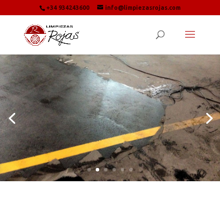
+34 934243600
info@limpiezasrojas.com
Limpieza de Garajes
Limpieza profesional con
Maquinaria